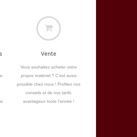
s
Vente
Vous souhaitez acheter votre
de
propre matériel ? C'est aussi
possible chez nous ! Profitez nos
conseils et de nos tarifs
si
avantageux toute l'année !