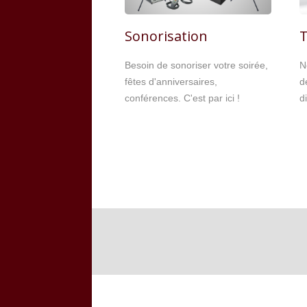
Sonorisation
T
Besoin de sonoriser votre soirée,
N
fêtes d'anniversaires,
d
conférences. C'est par ici !
di