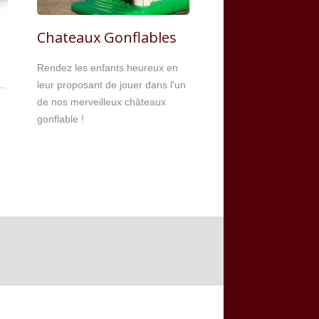
Chateaux Gonflables
Rendez les enfants heureux en
..
leur proposant de jouer dans l'un
de nos merveilleux châteaux
gonflable !