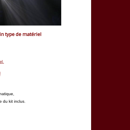
ain type de matériel
el.
!
matique,
du kit inclus.