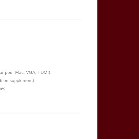
eur pour Mac, VGA, HDMI).
€ en supplément).
5€.