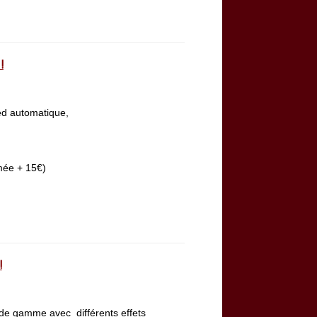
!
Led automatique,
mée + 15€)
!
 de gamme avec différents effets