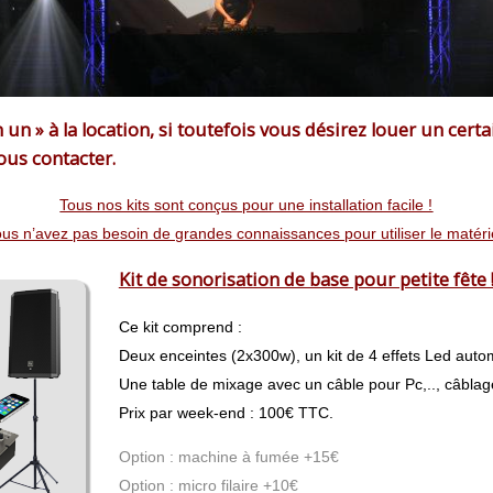
n u
n » à la location, si toutefois vous désirez louer un cert
ous contacter.
Tous nos kits sont conçus pour une installation facile !
us n’avez pas besoin de grandes connaissances pour utiliser le matéri
Kit de sonorisation de base pour petite fête 
Ce kit comprend :
Deux enceintes (2x300w), un kit de 4 effets Led auto
Une table de mixage avec un câble pour Pc,.., câblage 
Prix par week-end : 100€ TTC.
Option : machine à fumée +15€
Option : micro filaire +10€