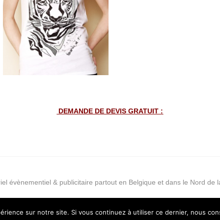
DEMANDE DE DEVIS GRATUIT :
iel évènementiel & publicitaire partout en Belgique et dans le Nord de 
érience sur notre site. Si vous continuez à utiliser ce dernier, nous co