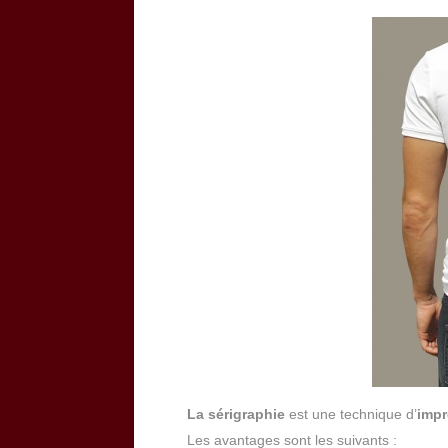
La sérigraphie
est une technique d’
impr
Les avantages sont les suivants :