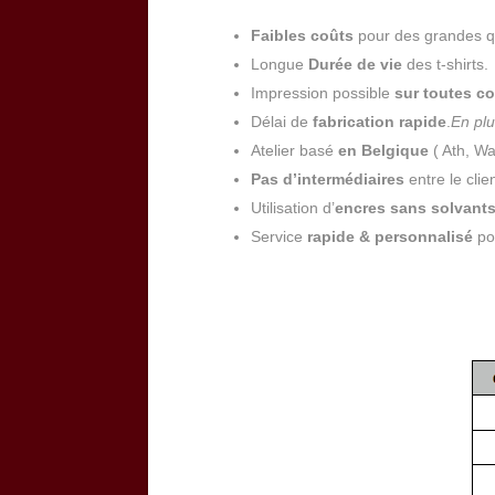
Faibles coûts
pour des grandes qua
Longue
Durée de vie
des t-shirts.
Impression possible
sur toutes co
Délai de
fabrication rapide
.
En plu
Atelier basé
en Belgique
( Ath, Wal
Pas d’intermédiaires
entre le clie
Utilisation d’
encres sans solvants
Service
rapide & personnalisé
pou