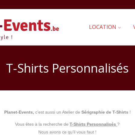
LOCATION
T-Shirts Personnalisés
Planet-Events,
c’est aussi un Atelier de
Sérigraphie de T-Shirts
!
Vous êtes à la recherche de
T-Shirts Personnalisés
?
Nous avons ce qu’il vous faut !