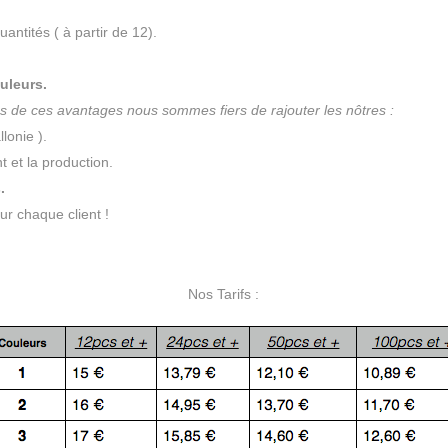
ntités ( à partir de 12).
uleurs.
s de ces avantages nous sommes fiers de rajouter les nôtres :
lonie ).
nt et la production.
.
r chaque client !
Nos Tarifs :